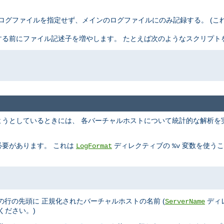
ログファイルを指定せず、メインのログファイルにのみ記録する。 (こ
 を起動する前にファイル記述子を増やします。 たとえば次のようなスクリプ
うとしているときには、 各バーチャルホストについて統計的な解析を
要があります。 これは
ディレクティブの
変数を使うこ
LogFormat
%v
t
れぞれの行の先頭に 正規化されたバーチャルホストの名前 (
ディ
ServerName
ください。)