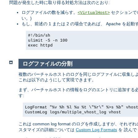
問題が発生した時に取り得る対処方法は次のとおり:
ログファイルの数を減らす。
セクションで
<VirtualHost>
い。)
もし、前述の 1 または 2 の場合であれば、 Apache
#!/bin/sh
ulimit -S -n 100
exec httpd
ログファイルの分割
複数のバーチャルホストのログを同じログファイルに収集しよ
これは以下のようにして実現できます。
まず、バーチャルホストの情報をログのエントリに追加する必
す:
LogFormat "%v %h %l %u %t \"%r\" %>s %b" vhos
CustomLog logs/multiple_vhost_log vhost
これは common log format のログを作成しますが、そ
スタマイズの詳細については
Custom Log Formats
を 読んで