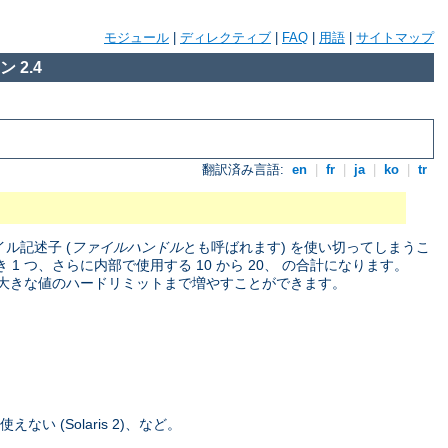
モジュール
|
ディレクティブ
|
FAQ
|
用語
|
サイトマップ
 2.4
翻訳済み言語:
en
|
fr
|
ja
|
ko
|
tr
ル記述子 (
ファイルハンドル
とも呼ばれます) を使い切ってしまうこ
1 つ、さらに内部で使用する 10 から 20、 の合計になります。
通は大きな値のハードリミットまで増やすことができます。
 (Solaris 2)、など。