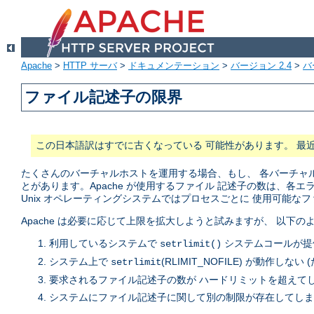
Apache
>
HTTP サーバ
>
ドキュメンテーション
>
バージョン 2.4
>
バ
ファイル記述子の限界
この日本語訳はすでに古くなっている 可能性があります。 最
たくさんのバーチャルホストを運用する場合、もし、 各バーチャルホ
とがあります。Apache が使用するファイル 記述子の数は、各エラ
Unix オペレーティングシステムではプロセスごとに 使用可能な
Apache は必要に応じて上限を拡大しようと試みますが、 以下
利用しているシステムで
システムコールが提
setrlimit()
システム上で
(RLIMIT_NOFILE) が動作しない (
setrlimit
要求されるファイル記述子の数が ハードリミットを超えて
システムにファイル記述子に関して別の制限が存在してしまっている。